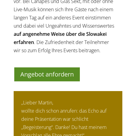
vor. Bei Canapés und Glas Sekt, mit oder ohne
Live-Musik können sich Ihre Gäste nach einem
langen Tag auf ein anderes Event einstimmen
und dabei viel Ungeahntes und Wissenswertes
auf angenehme Weise über die Slowakei
erfahren
. Die Zufriedenheit der Teilnehmer
wir so zum Erfolg Ihres Events beitragen.
Angebot anfordern
„Lieber Martin,
wollte dich schon anrufen: das Echo auf
deine Präsentation war schlicht
„Begeisterung“. Danke! Du hast meinem
Vorschlag alle Ehre gemacht!“