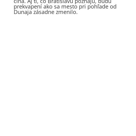
člna. Aj tí, čo Bratislavu poznajú, budú
prekvapení ako sa mesto pri pohľade od
Dunaja zásadne zmenilo.