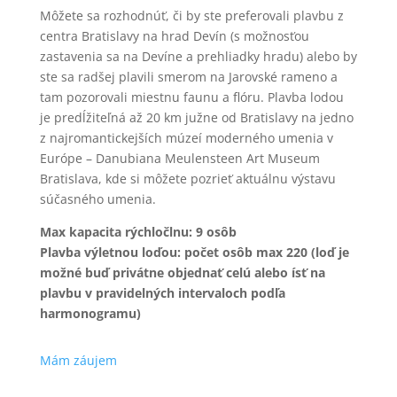
Môžete sa rozhodnúť, či by ste preferovali plavbu z
centra Bratislavy na hrad Devín (s možnosťou
zastavenia sa na Devíne a prehliadky hradu) alebo by
ste sa radšej plavili smerom na Jarovské rameno a
tam pozorovali miestnu faunu a flóru. Plavba lodou
je predĺžiteľná až 20 km južne od Bratislavy na jedno
z najromantickejších múzeí moderného umenia v
Európe – Danubiana Meulensteen Art Museum
Bratislava, kde si môžete pozrieť aktuálnu výstavu
súčasného umenia.
Max kapacita rýchločlnu: 9 osôb
Plavba výletnou loďou: počet osôb max 220 (loď je
možné buď privátne objednať celú alebo ísť na
plavbu v pravidelných intervaloch podľa
harmonogramu)
Mám záujem