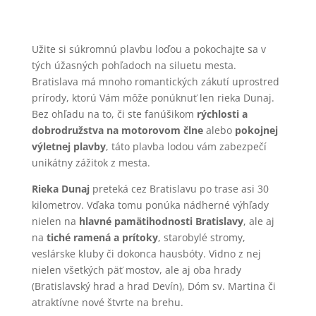
Užite si súkromnú plavbu loďou a pokochajte sa v
tých úžasných pohľadoch na siluetu mesta.
Bratislava má mnoho romantických zákutí uprostred
prírody, ktorú Vám môže ponúknuť len rieka Dunaj.
Bez ohľadu na to, či ste fanúšikom
rýchlosti a
dobrodružstva na motorovom člne
alebo
pokojnej
výletnej plavby
, táto plavba lodou vám zabezpečí
unikátny zážitok z mesta.
Rieka Dunaj
preteká cez Bratislavu po trase asi 30
kilometrov. Vďaka tomu ponúka nádherné výhľady
nielen na
hlavné pamätihodnosti Bratislavy
, ale aj
na
tiché ramená a prítoky
, starobylé stromy,
veslárske kluby či dokonca hausbóty. Vidno z nej
nielen všetkých päť mostov, ale aj oba hrady
(Bratislavský hrad a hrad Devín), Dóm sv. Martina či
atraktívne nové štvrte na brehu.