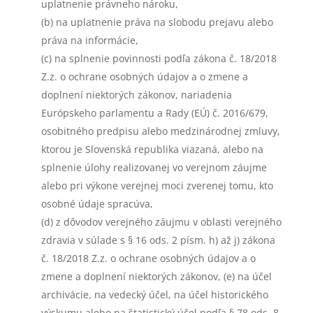
uplatnenie právneho nároku,
(b) na uplatnenie práva na slobodu prejavu alebo
práva na informácie,
(c) na splnenie povinnosti podľa zákona č. 18/2018
Z.z. o ochrane osobných údajov a o zmene a
doplnení niektorých zákonov, nariadenia
Európskeho parlamentu a Rady (EÚ) č. 2016/679,
osobitného predpisu alebo medzinárodnej zmluvy,
ktorou je Slovenská republika viazaná, alebo na
splnenie úlohy realizovanej vo verejnom záujme
alebo pri výkone verejnej moci zverenej tomu, kto
osobné údaje spracúva,
(d) z dôvodov verejného záujmu v oblasti verejného
zdravia v súlade s § 16 ods. 2 písm. h) až j) zákona
č. 18/2018 Z.z. o ochrane osobných údajov a o
zmene a doplnení niektorých zákonov, (e) na účel
archivácie, na vedecký účel, na účel historického
výskumu alebo na štatistický účel podľa § 78 ods. 8