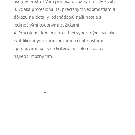
osobný prístup Vám prinášajú zážiky na celý život.
Vďaka profesionalite, precíznym vedomostiam a
dôrazu na detaily, odchádzajú naši hostia s
jedinečnými osobnými zážitkami.
Pracujeme len so starostlivo vyberanými, vysoko
kvalifikovanými sprievodcami a osobnosťami
spĺňajúcimi náročné kritériá, s cieľom zostaviť
najlepší možný tím.